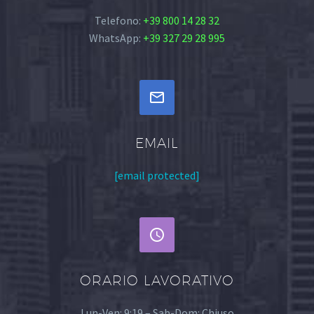
Telefono:
+39 800 14 28 32
WhatsApp:
+39 327 29 28 995


EMAIL
[email protected]


ORARIO LAVORATIVO
Lun-Ven: 9:19 – Sab-Dom: Chiuso