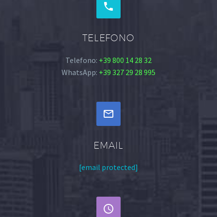


TELEFONO
Telefono:
+39 800 14 28 32
WhatsApp:
+39 327 29 28 995


EMAIL
[email protected]

