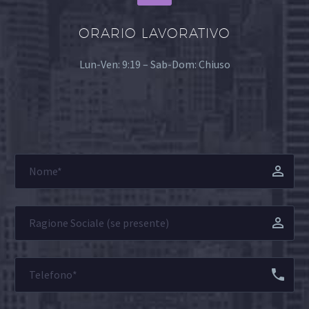
ORARIO LAVORATIVO
Lun-Ven: 9:19 – Sab-Dom: Chiuso