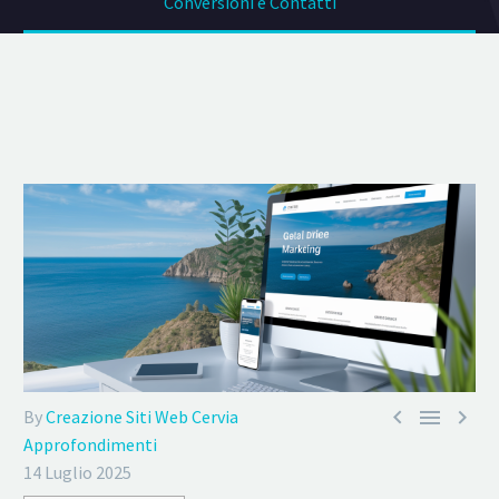
Conversioni e Contatti



By
Creazione Siti Web Cervia
Approfondimenti
14 Luglio 2025