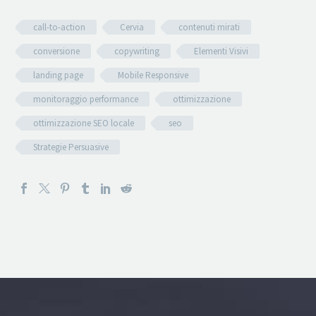
call-to-action
Cervia
contenuti mirati
conversione
copywriting
Elementi Visivi
landing page
Mobile Responsive
monitoraggio performance
ottimizzazione
ottimizzazione SEO locale
seo
Strategie Persuasive