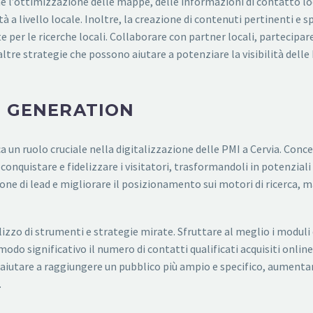
l’ottimizzazione delle mappe, delle informazioni di contatto locali
tà a livello locale. Inoltre, la creazione di contenuti pertinenti e 
e per le ricerche locali. Collaborare con partner locali, partecipa
ltre strategie che possono aiutare a potenziare la visibilità delle 
D GENERATION
a un ruolo cruciale nella digitalizzazione delle PMI a Cervia. Conc
onquistare e fidelizzare i visitatori, trasformandoli in potenziali 
one di lead e migliorare il posizionamento sui motori di ricerca, m
lizzo di strumenti e strategie mirate. Sfruttare al meglio i moduli 
o significativo il numero di contatti qualificati acquisiti online.
aiutare a raggiungere un pubblico più ampio e specifico, aumentand
.