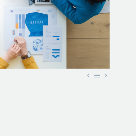


