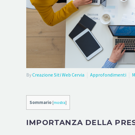
By
Creazione Siti Web Cervia
Approfondimenti
M
Sommario
[
mostra
]
IMPORTANZA DELLA PRES