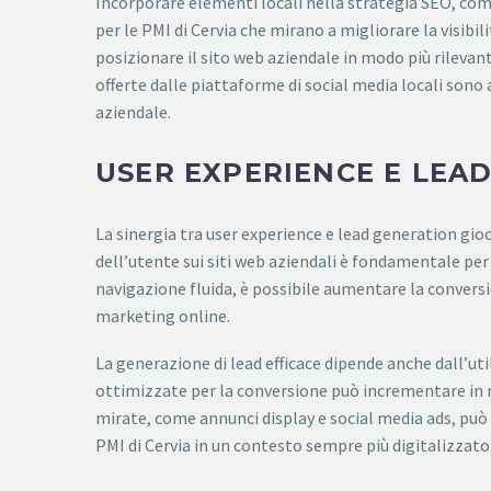
Incorporare elementi locali nella strategia SEO, come 
per le PMI di Cervia che mirano a migliorare la visibili
posizionare il sito web aziendale in modo più rilevant
offerte dalle piattaforme di social media locali sono a
aziendale.
USER EXPERIENCE E LEA
La sinergia tra user experience e lead generation gioc
dell’utente sui siti web aziendali è fondamentale per c
navigazione fluida, è possibile aumentare la conversi
marketing online.
La generazione di lead efficace dipende anche dall’uti
ottimizzate per la conversione può incrementare in mod
mirate, come annunci display e social media ads, può 
PMI di Cervia in un contesto sempre più digitalizzato