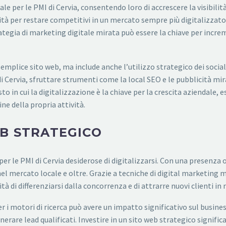
e per le PMI di Cervia, consentendo loro di accrescere la visibilità
tà per restare competitivi in un mercato sempre più digitalizzato.
rategia di marketing digitale mirata può essere la chiave per incr
semplice sito web, ma include anche l’utilizzo strategico dei social
di Cervia, sfruttare strumenti come la local SEO e le pubblicità mi
sto in cui la digitalizzazione è la chiave per la crescita aziendale,
e della propria attività.
EB STRATEGICO
er le PMI di Cervia desiderose di digitalizzarsi. Con una presenza
el mercato locale e oltre. Grazie a tecniche di digital marketing m
lità di differenziarsi dalla concorrenza e di attrarre nuovi clienti i
 i motori di ricerca può avere un impatto significativo sul busines
 generare lead qualificati. Investire in un sito web strategico signif