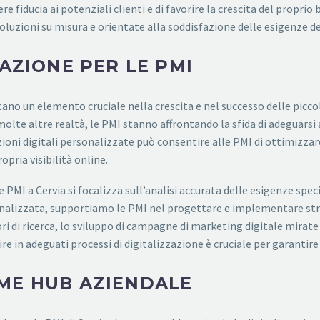
e fiducia ai potenziali clienti e di favorire la crescita del proprio
oluzioni su misura e orientate alla soddisfazione delle esigenze de
ZAZIONE PER LE PMI
ntano un elemento cruciale nella crescita e nel successo delle pic
olte altre realtà, le PMI stanno affrontando la sfida di adeguarsi a
oni digitali personalizzate può consentire alle PMI di ottimizzare 
opria visibilità online.
 PMI a Cervia si focalizza sull’analisi accurata delle esigenze spec
onalizzata, supportiamo le PMI nel progettare e implementare stra
tori di ricerca, lo sviluppo di campagne di marketing digitale mirat
ire in adeguati processi di digitalizzazione è cruciale per garantire 
ME HUB AZIENDALE