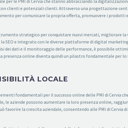
e per le PMI di Cervia che stanno abbracciando la digitalizzazione. 
n clienti e potenziali clienti. Attraverso una progettazione centr
trumento per comunicare la propria offerta, promuovere i prodotti e
 strumento strategico per conquistare nuovi mercati, migliorare la
r la SEO e integrato con le diverse piattaforme di digital marketin
isi dei dati e il monitoraggio delle performance, è possibile otti
La presenza online diventa quindi un pilastro fondamentale per lo s
ISIBILITÀ LOCALE
elementi fondamentali per il successo online delle PMI di Cervia ch
ale, le aziende possono aumentare la loro presenza online, raggiung
uò favorire la crescita aziendale, consentendo alle PMI di Cervia d