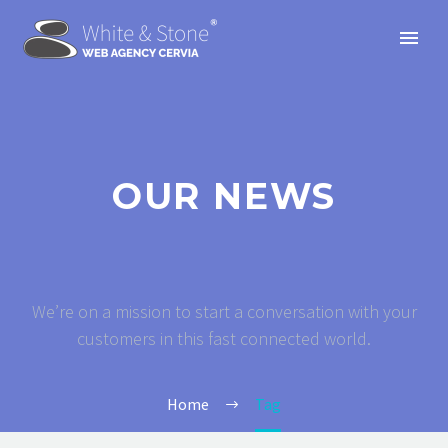
OUR NEWS
We’re on a mission to start a conversation with your
customers in this fast connected world.
Home
Tag